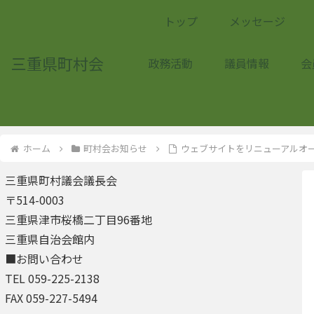
トップ
メッセージ
三重県町村会
政務活動
議員情報
会
ホーム
町村会お知らせ
ウェブサイトをリニューアルオ
三重県町村議会議長会
〒514-0003
三重県津市桜橋二丁目96番地
三重県自治会館内
■お問い合わせ
TEL 059-225-2138
FAX 059-227-5494