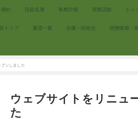
規約
役員名簿
事業計画
政務活動
トッ
員トップ
要望一覧
会議・研修会
政務情報・
ープンしました
ウェブサイトをリニュ
た